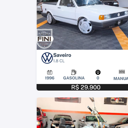
Saveiro
1.8 CL
1996
GASOLINA
0
MANUA
R$ 29.900