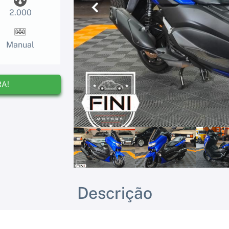
Anterior
2.000
Manual
RA!
Descrição